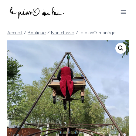
Aller
au
contenu
Accueil
/
Boutique
/
Non classé
/
le pianO-manège