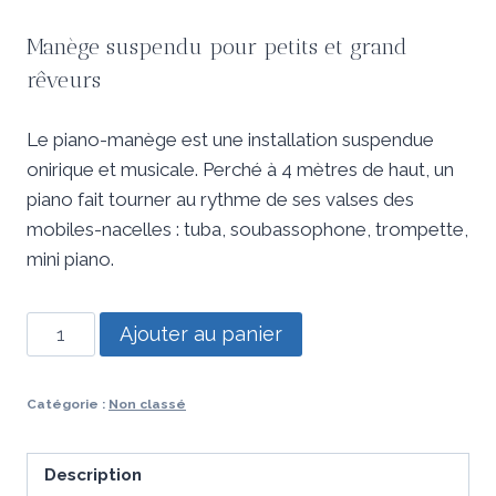
Manège suspendu pour petits et grand
rêveurs
Le piano-manège est une installation suspendue
onirique et musicale. Perché à 4 mètres de haut, un
piano fait tourner au rythme de ses valses des
mobiles-nacelles : tuba, soubassophone, trompette,
mini piano.
quantité
Ajouter au panier
de
le
Catégorie :
Non classé
pianO-
manège
Description