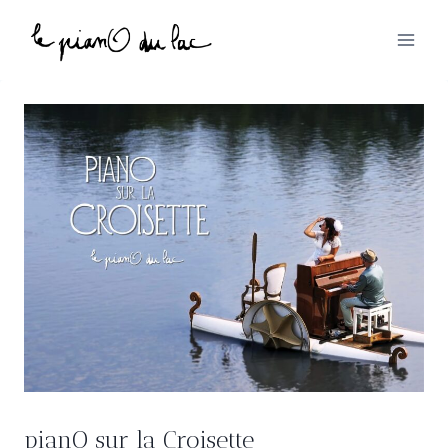
Aller
au
contenu
pianO sur la Croisette