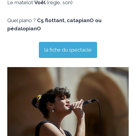
Le matelot
Voël
(régie, son)
Quel piano ?
C5 flottant, catapianO ou
pédalopianO
la fiche du spectacle