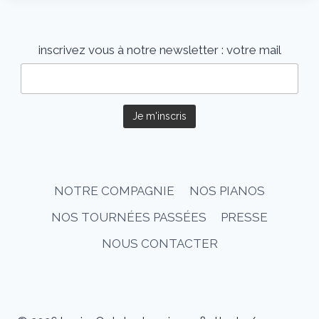
t
e
inscrivez vous à notre newsletter :
votre mail
u
r
a
u
d
i
o
NOTRE COMPAGNIE
NOS PIANOS
NOS TOURNÉES PASSÉES
PRESSE
NOUS CONTACTER