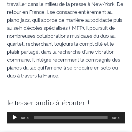
travailler dans le milieu de la presse à New-York. De
retour en France, il se consacre entièrement au
piano jazz, qu’il aborde de manière autodidacte puis
au sein d'écoles spécialisés (IMFP). Il poursuit de
nombreuses collaborations musicales du duo au
quartet, recherchant toujours la complicité et le
plaisir partagé, dans la recherche d'une vibration
commune. Il intègre récemment la compagnie des
pianos du lac qui l’amène à se produire en solo ou
duo à travers la France.
le teaser audio à écouter !
L
00:00
00:00
e
c