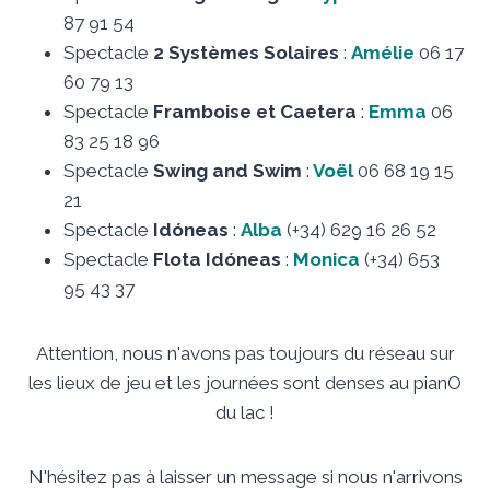
87 91 54
Spectacle
2 Systèmes Solaires
:
Amélie
06 17
60 79 13
Spectacle
Framboise et Caetera
:
Emma
06
83 25 18 96
Spectacle
Swing and Swim
:
Voël
06 68 19 15
21
Spectacle
Idóneas
:
Alba
(+34) 629 16 26 52
Spectacle
Flota Idóneas
:
Monica
(+34) 653
95 43 37
Attention, nous n'avons pas toujours du réseau sur
les lieux de jeu et les journées sont denses au pianO
du lac !
N'hésitez pas à laisser un message si nous n'arrivons